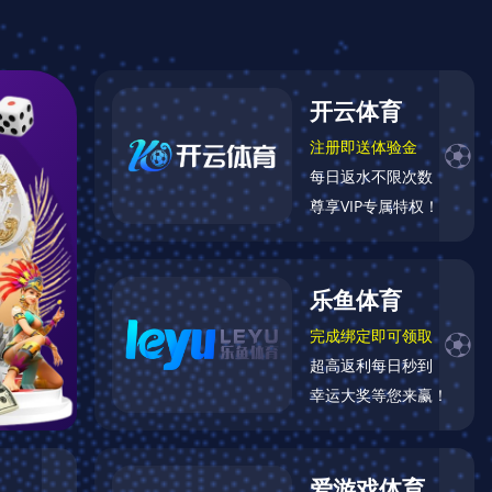
App
公司
体育
注册入口
简介
快讯
关于我们
体育爱好者的综合服务平台，致力于打造一个集数据服
的专业生态系统。团队成员拥有丰富的行业背景，平
续为用户提供高质量内容与技术保障。
智能容错机制，全面提升AOA官方版网站登录入口-
速度与数据完整性，支持多设备并发操作。