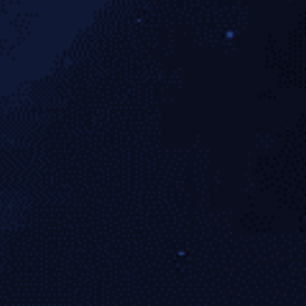
aoa网页版入口多重安全防护
防护层，全面覆盖AOA官方版网站登录入口-AOA(中国)操作流
网络通信安全层
启用全站HTTPS协议，结合TLS标准，拦截中间人劫持等风险。
身份验证与行为识别