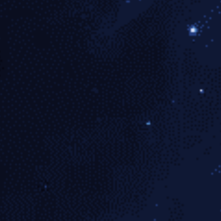
每场比赛的进度、比分、数据都
用了
能及时同步，aoa网页版入口 确
溃或
实在这方面很可靠。
稳才
【赛事全】
【界
五大联赛肯定有，甚至一些地方
操作
性比赛也能找到，冷门赛事也能
设置
跟。
上手
ao