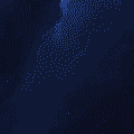
评分 4.9 / 5.0
已下载
2,340,000+
次
iOS 支持
Android 支持
网页版同步
流畅体验 · 秒级响应
，保障每一次操作记录与账户隐
从赛事直播到资讯查看，移动
超网页版本。
下载 App
网页版入口