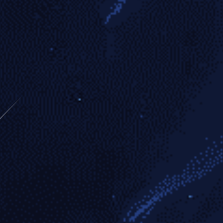
安全保障
平台架构以高标准安全规范为准
全
则，保护用户数据资产。
【更新快】
【系