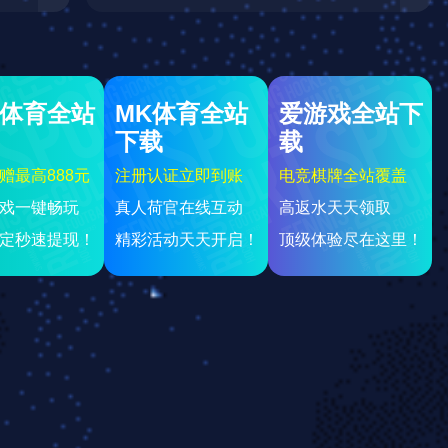
95%
99.9%
的数字体育服务平台。