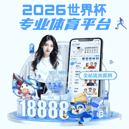
注册入口
全天更新 ·
aoa网页版入口
赛事实时同步
无论您身在何处，
aoa网页版入口APP
为您带来高
速、高清、稳定的观赛体验。
下载客户端
网页端访问