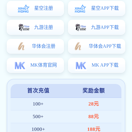
2026-06-27 02:23
38 次阅读
首页
/
体育快讯
厦门飞鹭队在近期的比赛中表现出色，连续赢得三场
胜利，强势攀升至南区第二名的位置。这一成绩不仅
展示了球队的整体实力，也彰显了球员刘子铭的卓越
表现，他在各项统计榜单上双双领跑。本文将从四个
方面详细阐述厦门飞鹭队的连胜之路、刘子铭的个人
表现、球队的战术调整以及未来的发展前景，全面分
析这支球队在赛季中的崛起。
1、连胜背后的团队力量
厦门飞鹭队近期的三场连胜，不仅是靠个人能力，更